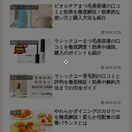
ビオルチアまつ毛美容液の口コ
美容・フェイスケア
ミと効果を徹底解説！効果的な
使い方と購入方法も紹介
2024.12.29
ラシックユーまつ毛美容液の口
美容・フェイスケア
コミを徹底調査！効果や値段、
購入のポイントも紹介
2024.12.28
ラシックユー育毛剤の口コミと
美容・ヘアケア
評判を徹底検証！効果や解約方
法までの完全ガイド
2024.12.27
やわらかダイニングのカロリー
宅配食
を徹底解説！柔らか宅配食の栄
養バランスとは