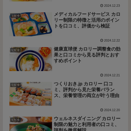
2024.12.23
メディカルフードサービス カロ
宅配食
リー制限の特徴と活用のポイン
トを口コミ、評価から検証
2024.12.22
健康直球便 カロリー調整食の効
宅配食
果と口コミから見る評判とおす
すめポイント
2024.12.21
つくりおき.jp カロリー 口コ
宅配食
ミ、評判から見た栄養バラン
ス、栄養管理の両立が叶う理由
2024.12.20
ウェルネスダイニング カロリー
宅配食
制限の魅力と利用者の口コミ、
評判を徹底解説