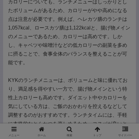
カロリーについても、ランチメニューはしっかりとし
たボリュームがあるため、カロリーがやや高めになる
点は注意が必要です。例えば、ヘレカツ膳のランチは
1,057kcal、ロースカツ膳は1,122kcalと、揚げ物メイン
のメニューであるため、カロリーは高めです。しか
し、キャベツや味噌汁などの低カロリーの副菜を多め
に摂ることで、食事全体のバランスを整えることが可
能です。
KYKのランチメニューは、ボリュームと味に優れてお
り、満足感を得やすい一方で、揚げ物メインという特
性上カロリーも高めです。ダイエット中やカロリーを
気にしている方は、ご飯のおかわりを控えるなどして
調整するのがおすすめです。ランチタイムには、手軽
に本格的なとんかつを楽しめるため、コスパが良いと
評判ですが、カロリーにも気を配りながら楽しむこと
メニュー
ホーム
検索
トップ
サイドバー