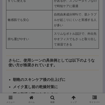
すぐに使える
があるが、スプレータイプなの
で時短ケアに最適
自然由来成分99%で、肌トラブ
敏感肌でも安心
ルが起こりにくいと実感する人
が多い
スリムなボトル設計で、外出先
持ち運びやすい
やオフィスでもさっと取り出し
て保湿できる
さらに、使用シーンの具体例としては以下のような
使い方が推奨されています。
朝晩のスキンケア後の仕上げに
メイク直し前の乾燥対策に
髪の乾燥が気になるときに
エアコン下での乾燥予防に
メニュー
ホーム
検索
トップ
サイドバー