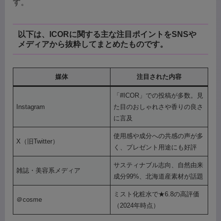
す。
以下は、ICORに関する主な注目ポイントをSNSや
メディアから抜粋してまとめたものです。
媒体
注目された内容
「#ICOR」での投稿が多数。見
Instagram
た目のおしゃれさや香りの良さ
に言及
使用感や成分への共感の声が多
X（旧Twitter）
く、プレゼント用途にも好評
サスティナブル志向、自然由来
雑誌・美容系メディア
成分99%、北海道産素材が話題
ミスト化粧水で★6.8の高評価
＠cosme
（2024年時点）