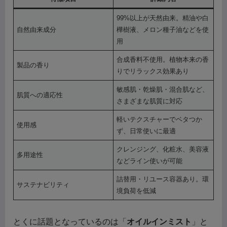
99%以上が天然由来。精油や白
自然由来成分
樺樹液、メロン種子油などを使
用
合成香料不使用。植物本来の香
製品の香り
りでリラックス効果あり
敏感肌・乾燥肌・混合肌など、
肌質への適応性
さまざまな肌質に対応
軽いテクスチャーでベタつか
使用感
ず、日常使いに最適
クレンジング、化粧水、美容液
多用途性
などライン使いが可能
詰替用・リユース容器あり。環
サステナビリティ
境負荷を低減
とくに話題となっているのは「
オイルインミスト
」と