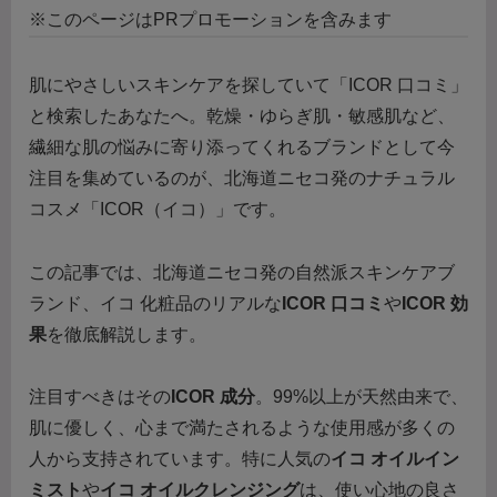
※このページはPRプロモーションを含みます
肌にやさしいスキンケアを探していて「ICOR 口コミ」
と検索したあなたへ。乾燥・ゆらぎ肌・敏感肌など、
繊細な肌の悩みに寄り添ってくれるブランドとして今
注目を集めているのが、北海道ニセコ発のナチュラル
コスメ「ICOR（イコ）」です。
この記事では、北海道ニセコ発の自然派スキンケアブ
ランド、イコ 化粧品のリアルな
ICOR 口コミ
や
ICOR 効
果
を徹底解説します。
注目すべきはその
ICOR 成分
。99%以上が天然由来で、
肌に優しく、心まで満たされるような使用感が多くの
人から支持されています。特に人気の
イコ オイルイン
ミスト
や
イコ オイルクレンジング
は、使い心地の良さ