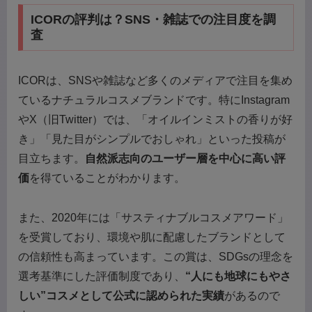
ICORの評判は？SNS・雑誌での注目度を調
査
ICORは、SNSや雑誌など多くのメディアで注目を集め
ているナチュラルコスメブランドです。特にInstagram
やX（旧Twitter）では、「オイルインミストの香りが好
き」「見た目がシンプルでおしゃれ」といった投稿が
目立ちます。
自然派志向のユーザー層を中心に高い評
価
を得ていることがわかります。
また、2020年には「サスティナブルコスメアワード」
を受賞しており、環境や肌に配慮したブランドとして
の信頼性も高まっています。この賞は、SDGsの理念を
選考基準にした評価制度であり、
“人にも地球にもやさ
しい”コスメとして公式に認められた実績
があるので