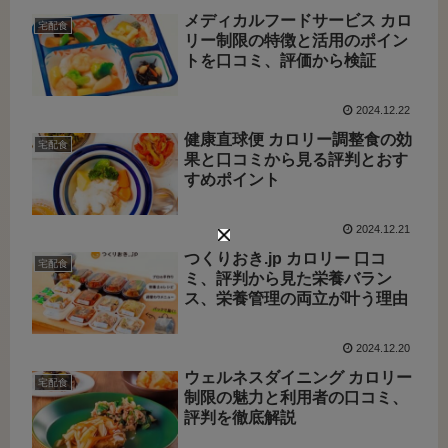
メディカルフードサービス カロ
宅配食
リー制限の特徴と活用のポイン
トを口コミ、評価から検証
2024.12.22
健康直球便 カロリー調整食の効
宅配食
果と口コミから見る評判とおす
すめポイント
2024.12.21
つくりおき.jp カロリー 口コ
宅配食
ミ、評判から見た栄養バラン
ス、栄養管理の両立が叶う理由
2024.12.20
ウェルネスダイニング カロリー
宅配食
制限の魅力と利用者の口コミ、
評判を徹底解説