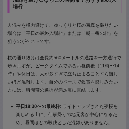
混雑を避けるならこの時間帯！おすすめの入
場枠
人混みを極力避けて、ゆっくりと桜の写真を撮りたい
場合は「平日の最終入場枠」または「朝一番の枠」を
狙うのがベストです。
桜の通り抜けは全長約560メートルの通路を一方通行で
歩きますが、ピークタイムであるお昼前後（11時〜14
時）や休日は、人が多すぎて立ち止まることすら難し
いほど混雑します。自分のペースで鑑賞を楽しみたい
方には、時間帯の選択が満足度に直結します。
平日18:30〜の最終枠:
ライトアップされた夜桜を
楽しめる上に、仕事帰りの地元客が中心になるた
め、昼間ほどの殺伐とした混雑がありません。