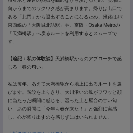
桜並木と屋台の熱気を眺めながら歩けるため、会場に
向かうまでのワクワク感が高まります。帰りは出口で
ある「北門」から退出することになるため、帰路はJR
東西線の「大阪城北詰駅」や、京阪・Osaka Metroの
「天満橋駅」へ戻るルートを利用するとスムーズで
す。
【追記：私の体験談】
天満橋駅からのアプローチで感
じる「春の匂い」
私は毎年、あえて天満橋駅から地上に出るルートを選
びます。階段を上りきり、大川沿いの風がフワッと顔
に当たった瞬間に感じる、湿った土と屋台の甘い匂
い。あの瞬間に「今年も春が来た！」と強烈に実感
し、心が躍り出すのを感じずにはいられません。