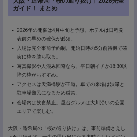
大阪・造幣局「桜の通り抜け」2026完全
ガイド！ まとめ
2026年の開催は4月中旬と予想。ホテルは日程発
表前の早めの確保が必須。
入場は完全事前予約制。開始日時の5分前待機で確
実に枠を勝ち取る。
写真撮影や人混み回避なら、平日朝イチか18:30以
降の枠がおすすめ。
アクセスは天満橋駅が王道。車での来場は渋滞と
駐車場難民になるため厳禁。
会場内は飲食禁止。屋台グルメは大川沿いの公園
エリアで楽しむ。
大阪・造幣局の「桜の通り抜け」は、事前準備さえし
っかり行えば、一生の思い出になる素晴らしいイベン