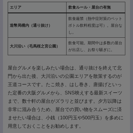
エリア
飲食ルール・屋台の有無
飲食厳禁（熱中症対策のペット
造幣局構内（通り抜け）
ボトル飲料程度は可）。屋台な
し。
飲食可能。期間中は多数の屋台
大川沿い（毛馬桜之宮公園）
が出店し、お祭り騒ぎに。
屋台グルメを楽しみたい場合は、通り抜けを終えて北
門から出た後、大川沿いの公園エリアを散策するのが
王道コースです。たこ焼き、はし巻き、唐揚げといっ
た定番の大阪グルメから、SNS映えする最新スイーツ
まで、数十軒の屋台がズラリと並びます。夕方以降は
非常に混み合うため、屋台での買い物をスムーズに済
ませたい場合は、小銭（100円玉や500円玉）を多めに
用意しておくことをお勧めします。