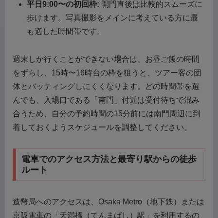
平日9:00〜の初回枠:
開門直後は比較的スムーズに
歩けます。写真撮影をメインに考えている方に最
も適した時間帯です。
週末しか行くことができない場合は、お昼ご飯の時間
をずらし、15時〜16時台の枠を狙うと、ツアー客の団
体とバッティングしにくくなります。どの時間帯を選
んでも、入場口である「南門」付近は受付待ちで混み
合うため、自分の予約時間の15分前には南門周辺に到
着しておくようスケジュールを調整してください。
電車でのアクセス方法と最寄り駅からの徒歩
ルート
造幣局へのアクセスは、Osaka Metro（地下鉄）または
京阪電車の「天満橋（てんまばし）駅」を利用するの