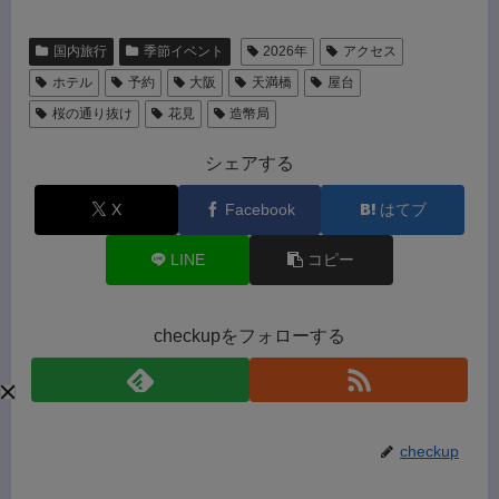
国内旅行
季節イベント
2026年
アクセス
ホテル
予約
大阪
天満橋
屋台
桜の通り抜け
花見
造幣局
シェアする
X
Facebook
はてブ
LINE
コピー
checkupをフォローする
checkup