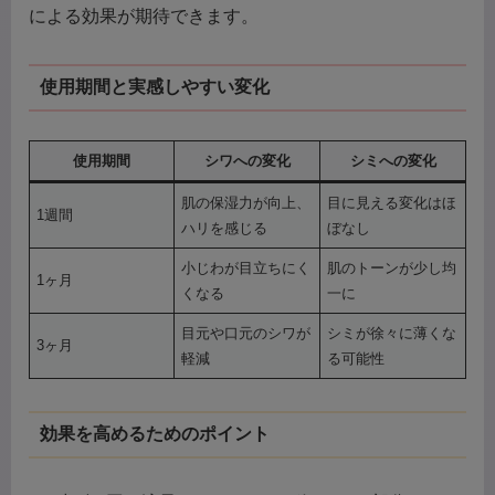
による効果が期待できます。
使用期間と実感しやすい変化
使用期間
シワへの変化
シミへの変化
肌の保湿力が向上、
目に見える変化はほ
1週間
ハリを感じる
ぼなし
小じわが目立ちにく
肌のトーンが少し均
1ヶ月
くなる
一に
目元や口元のシワが
シミが徐々に薄くな
3ヶ月
軽減
る可能性
効果を高めるためのポイント