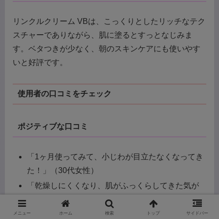
リンクルクリーム VBは、こっくりとしたリッチなテク
スチャーでありながら、肌に塗るとすっとなじみま
す。ベタつきが少なく、朝のスキンケアにも使いやす
いと好評です。
使用者の口コミをチェック
ポジティブな口コミ
「1ヶ月使ってみて、小じわが目立たなくなってき
た！」（30代女性）
「乾燥しにくくなり、肌がふっくらしてきた気が
する。」（40代女性）
「しっとりしているのにベタつかないから、メイ
メニュー
ホーム
検索
トップ
サイドバー