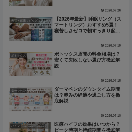
悔しない選び方
2026.07.26
【2026年最新】睡眠リング（ス
美容・健康：グッズ
マートリング）おすすめ5選！
寝苦しさゼロで朝すっきり起き
る選び方と比較
2026.07.19
ボトックス眉間の料金相場は？
ボトックス
安くて失敗しない選び方徹底解
説
2026.07.18
ダーマペンのダウンタイム期間
ダーマペン
は？赤みの経過や過ごし方を徹
底解説
2026.07.10
医療ハイフの効果はいつから？
ハイフ
ピーク時期と持続期間を徹底解