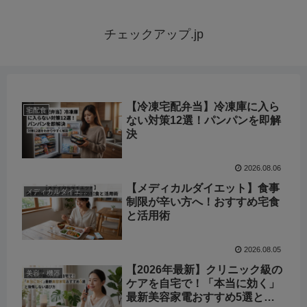
チェックアップ.jp
【冷凍宅配弁当】冷凍庫に入ら
宅配食
ない対策12選！パンパンを即解
決
2026.08.06
【メディカルダイエット】食事
メディカルダイエット
制限が辛い方へ！おすすめ宅食
と活用術
2026.08.05
【2026年最新】クリニック級の
美容・機器
ケアを自宅で！「本当に効く」
最新美容家電おすすめ5選と後